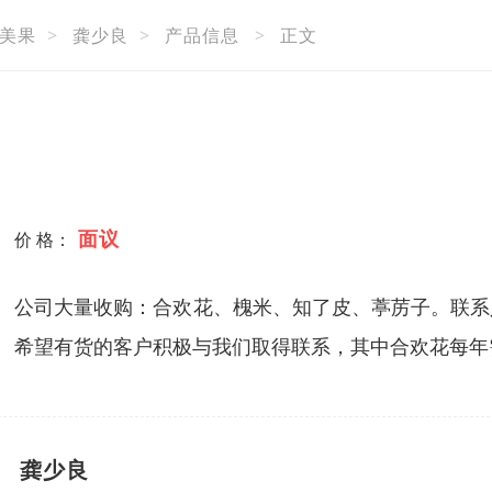
美果
>
龚少良
>
产品信息
>
正文
面议
价 格：
公司大量收购：合欢花、槐米、知了皮、葶苈子。联系
希望有货的客户积极与我们取得联系，其中合欢花每年需求
龚少良